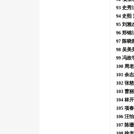
93 史秀
94 史
95 刘
96 郑
97 陈
98 吴
99 冯
100 
101 
102 
103 
104 林
105 项
106 汪
107 
108 徐