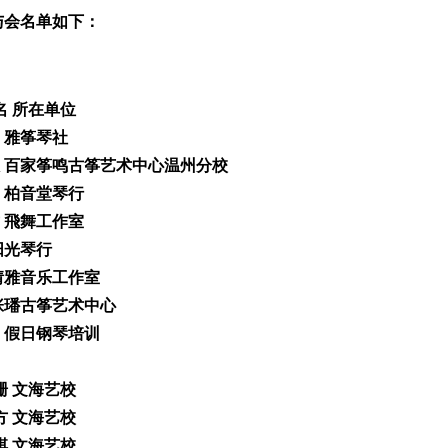
与会名单如下：
名 所在单位
婷 雅筝琴社
敏 百家筝鸣古筝艺术中心温州分校
洳 柏音堂琴行
君 飛舞工作室
 阳光琴行
 婧雅音乐工作室
 张璠古筝艺术中心
伟 假日钢琴培训
珊珊 文海艺校
芳方 文海艺校
琪琪 文海艺校