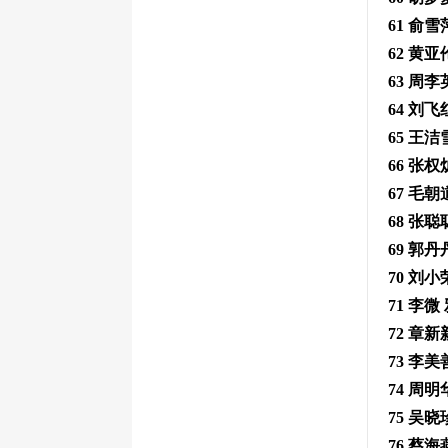
61 俞
62 黄
63 周
64 刘
65 王
66 张
67 毛
68 张
69 郭
70 刘
71 李微
72 章
73 李
74 周
75 吴
76 蔡