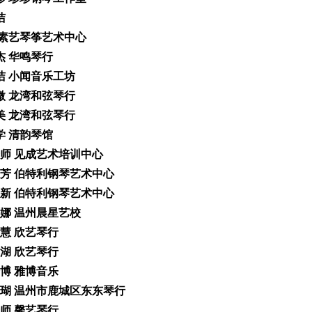
洁
熙 素艺琴筝艺术中心
雅杰 华鸣琴行
锦洁 小闻音乐工坊
晓微 龙湾和弦琴行
美美 龙湾和弦琴行
政学 清韵琴馆
周老师 见成艺术培训中心
余志芳 伯特利钢琴艺术中心
张慈新 伯特利钢琴艺术中心
曹丽娜 温州晨星艺校
开慧 欣艺琴行
春湖 欣艺琴行
怡博 雅博音乐
陈珊瑚 温州市鹿城区东东琴行
老师 馨艺琴行