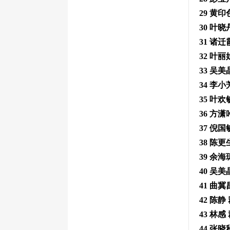
29 黄印
30 叶晓
31 诸
32 叶丽
33 吴
34 李
35 叶
36 方潇
37 倪
38 陈
39 余
40 吴
41 曲
42 陈
43 林
44 张