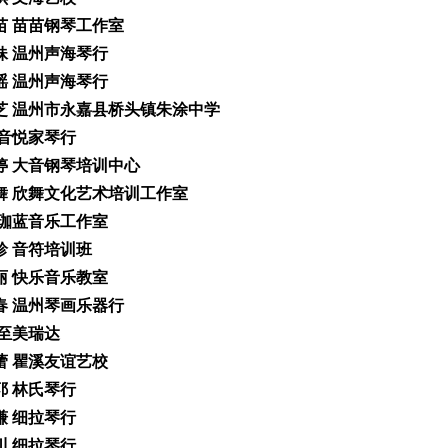
苗苗 苗苗钢琴工作室
仁妹 温州声海琴行
瑶瑶 温州声海琴行
胜芝 温州市永嘉县桥头镇朱涂中学
颖 音悦家琴行
婷婷 大音钢琴培训中心
欣舞 欣舞文化艺术培训工作室
超 珈蓝音乐工作室
佩珍 音符培训班
林丽 快乐音乐教室
迎春 温州琴画乐器行
 至美瑞达
蕾蕾 瞿溪友谊艺校
归耶 林氏琴行
飞谦 细拉琴行
宝川 细拉琴行