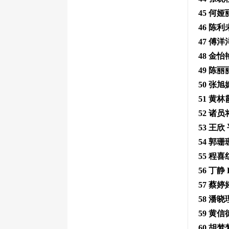
45 何
46 陈
47 傅
48 金
49 陈
50 张
51 黄
52 诸
53 王
54 郭
55 程
56 丁静
57 蔡
58 潘
59 黄
60 胡