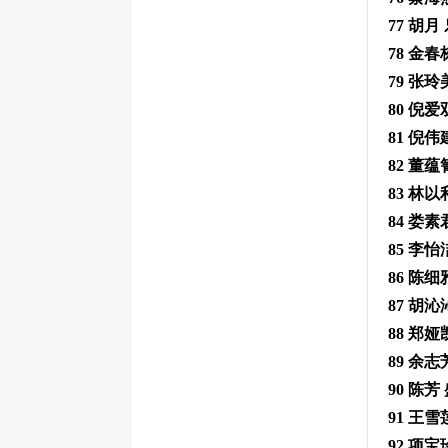
77 胡
78 金
79 张
80 倪
81 倪
82 董
83 林
84 娄
85 李
86 陈
87 胡
88 郑
89 余
90 陈芳
91 王
92 项