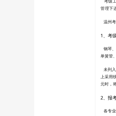
考级工
管理下
温州考
1、考
钢琴、
单簧管
未列入
上采用
元时，
2、报
各专业