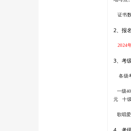
证书数
2、报
2024年
3、考
各级
一级40
元 十级
歌唱爱好
4、考