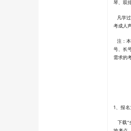
琴、双
凡学过
考成人
注：本
号、长
需求的
1、报
下载“央
地考点