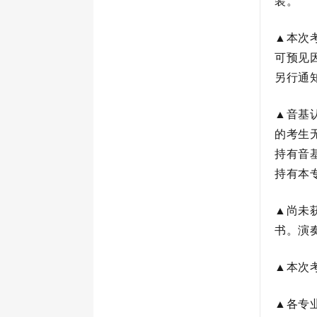
装。
▲
本次
可预见
另行通
▲
音基
的考生
持有音
持有本
▲
尚未
书。演
▲
本次
▲
各专