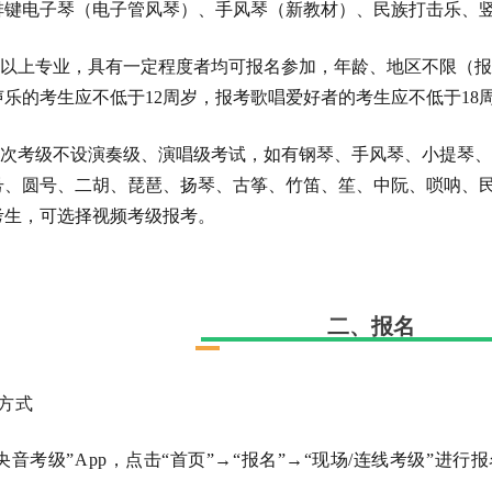
排键电子琴（电子管风琴）、手风琴（新教材）、民族打击乐、竖
以上专业，具有一定程度者均可报名参加，年龄、地区不限（报
声乐的考生应不低于12周岁，报考歌唱爱好者的考生应不低于18
次考级不设演奏级、演唱级考试，如有钢琴、手风琴、小提琴、
号、圆号、二胡、琵琶、扬琴、古筝、竹笛、笙、中阮、唢呐、
考生，可选择视频考级报考。
二、报名
名方式
音考级”App，点击“首页”→“报名”→“现场/连线考级”进行
。