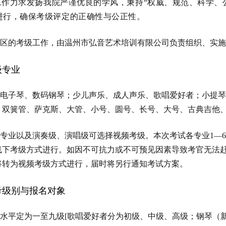
作力求发扬我院严谨优良的学风，秉持“权威、规范、科学、
进行，确保考级评定的正确性与公正性。
区的考级工作，由温州市弘音艺术培训有限公司负责组织、实施
级专业
电子琴、数码钢琴；少儿声乐、成人声乐、歌唱爱好者；小提琴
、双簧管、萨克斯、大管、小号、圆号、长号、大号、古典吉他
专业以及演奏级、演唱级可选择视频考级。本次考试各专业1—
线下考级方式进行。如因不可抗力或不可预见因素导致考官无法
将转为视频考级方式进行，届时将另行通知考试方案。
考级别与报名对象
水平定为一至九级[歌唱爱好者分为初级、中级、高级；钢琴（