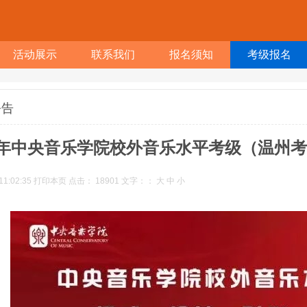
活动展示
联系我们
报名须知
考级报名
公告
24年中央音乐学院校外音乐水平考级（温州
11:02:35
打印本页
点击：
18901
文字：：
大
中
小