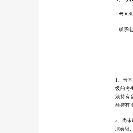
考区名
联系电话：
1、音
级的考
须持有
须持有
2、尚
演奏级