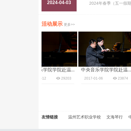
2024-04-03
2024年春季（五一
活动展示
更多>>
...
中央音乐学院学院赴温...
中央音乐学院学院赴温...
320
2017-01-12
29203
2017-01-06
23874
友情链接
温州艺术职业学校
文海琴行